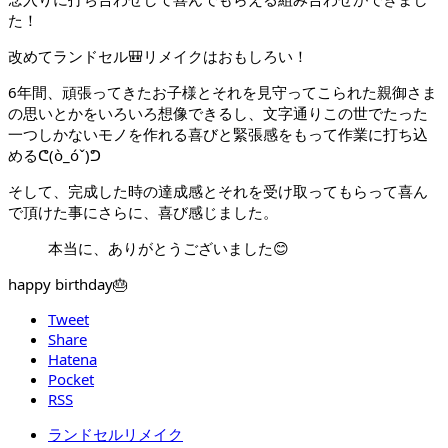
た！
改めてランドセル🎒リメイクはおもしろい！
6年間、頑張ってきたお子様とそれを見守ってこられた親御さま
の思いとかをいろいろ想像できるし、文字通りこの世でたった
一つしかないモノを作れる喜びと緊張感をもって作業に打ち込
めるᕦ(ò_óˇ)ᕤ
そして、完成した時の達成感とそれを受け取ってもらって喜ん
で頂けた事にさらに、喜び感じました。
本当に、ありがとうございました😊
happy birthday🎂
Tweet
Share
Hatena
Pocket
RSS
ランドセルリメイク