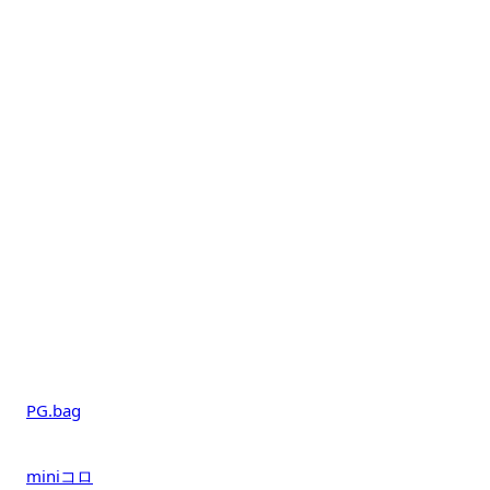
PG.bag
miniコロ