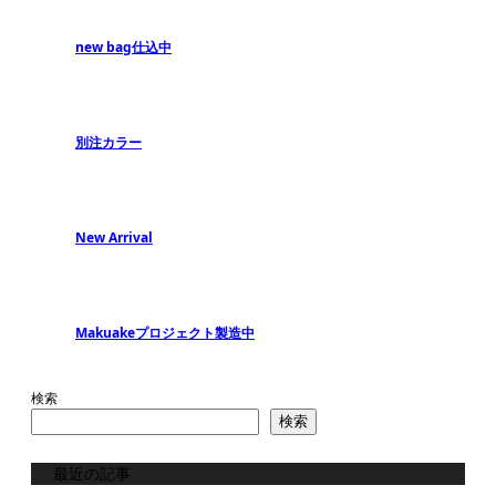
new bag仕込中
別注カラー
New Arrival
Makuakeプロジェクト製造中
検索
検索
最近の記事