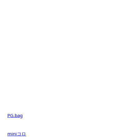
PG.bag
miniコロ