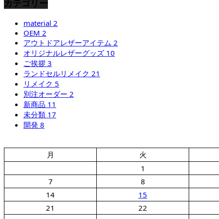
カテゴリー
material
2
OEM
2
アウトドアレザーアイテム
2
オリジナルレザーグッズ
10
ご挨拶
3
ランドセルリメイク
21
リメイク
5
別注オーダー
2
新商品
11
未分類
17
開発
8
月
火
1
7
8
14
15
21
22